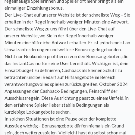
regelmäßige Spielerinnen und Spieler oft mehr bringt als ein
einmaliger Einzahlungsbonus.
Der Live-Chat auf unserer Website ist der schnellste Weg – Sie
erhalten in der Regel innerhalb weniger Minuten eine Antwort.
Der schnellste Weg zu uns führt über den Live-Chat auf
unserer Website, wo Sie in der Regel innerhalb weniger
Minuten eine hilfreiche Antwort erhalten. Er ist jedoch meist an
Umsatzanforderungen und weitere Bonusregeln gebunden.
Nicht nur Neukunden profitieren von den Bonusangeboten, die
das InstantCasino für seine User bereithält. Wichtiger ist, dein
Einsatzbudget zu definieren, Cashback als kleinen Schutz zu
betrachten und bei Bedarf auf Hilfsangebote im Bereich
verantwortungsvolles spielen zurückzugreifen. Oktober 2024
Anpassungen der Cashback-Bedingungen, Feinschliff der
Ausschlussregeln. Diese Ausrichtung passt zu einem Umfeld, in
dem erfahrene Spieler lieber stabile Bedingungen als
kurzlebige Lockangebote suchen.
In solchen Situationen ist eine Pause oder der komplette
Ausstieg wichtig - Bonusangebote dürfen niemals ein Grund
sein, doch weiterzuspielen. Vielleicht hast du selbst schon mal