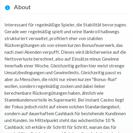
About
Interessant für regelmäßige Spieler, die Stabilität bevorzugen.
Gerade wer regelmäßig spielt und seine Bankroll halbwegs
strukturiert verwaltet, profitiert eher von stabilen
Rückvergütungen als von einem kurzen Bonusfeuerwerk, das
nach zwei Abenden verpufft. Dieses wird üblicherweise auf die
Nettoverluste berechnet, also auf Einsätze minus Gewinne
innerhalb einer Woche. Gleichzeitig gelten hier meist strenge
Umsatzbedingungen und Gewinnlimits. Gleichzeitig passt es
aber zu Menschen, die nicht nur einen kurzen "Bonus-Run"
wollen, sondern regelmäßig zocken und dabei lieber
berechenbare Rückvergütungen haben, ähnlich wie
Stammkundenvorteile im Supermarkt. Bei Instant Casino liegt
der Fokus jedoch nicht auf einem solchen Standardangebot,
sondern auf dauerhaftem Cashback für bestehende Kundinnen
und Kunden. Im Mittelpunkt steht das wöchentliche 10 %
Cashback; ich erkläre dir Schritt für Schritt, warum das für