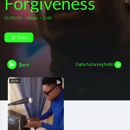
Forgiveness
(Official
05/29/26
·
Müzik
·
2:48
Video)
Oyna
Daha fazla keşfedin
Şort
00:00