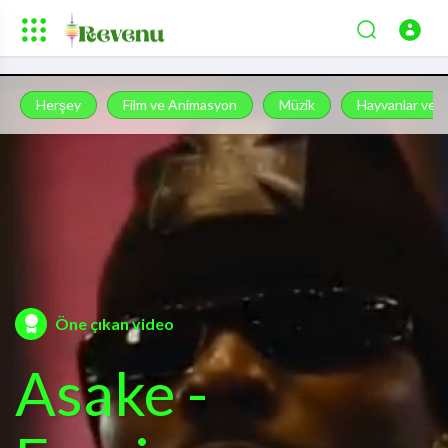
Herşey
Film ve Animasyon
Müzik
Hayvanlar ve H
Öne çıkan video
Asake -