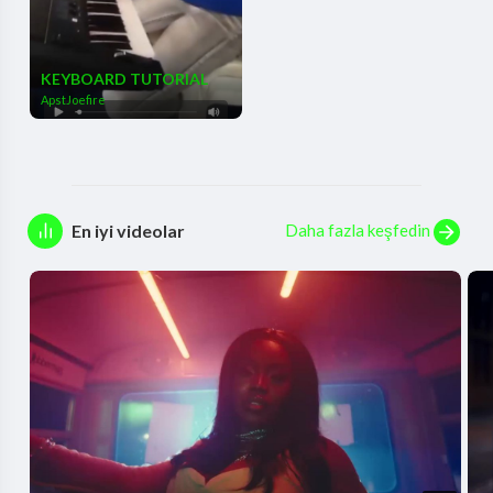
KEYBOARD TUTORIAL
ApstJoefire
Daha fazla keşfedin
En iyi videolar