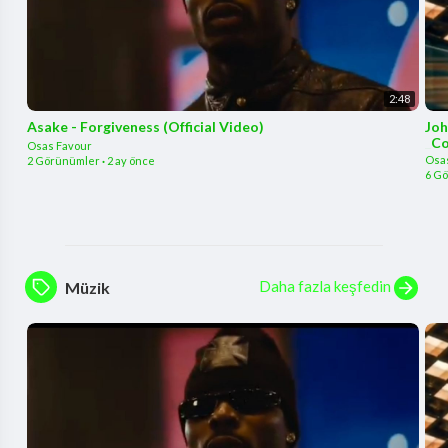
2:48
Asake - Forgiveness (Official Video)
Joh
_Co
Osas Favour
Osa
2 Görünümler
·
2 ay önce
6 G
Daha fazla keşfedin
Müzik